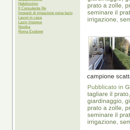
Habitissimo
prato a zolle
,
p
Il Consulente Re
seminare il pra
Impianti di irrigazione roma lazio
Lavori in casa
irrigazione
,
sem
Lazio Imprese
Nootka
Roma Explorer
campione scatt
Pubblicato in
G
tagliare il prato
giardinaggio
,
g
prato a zolle
,
p
seminare il pra
irrigazione
,
sem