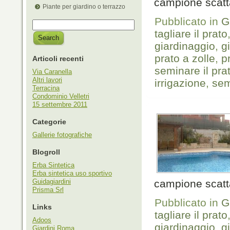
campione scatt
Piante per giardino o terrazzo
Pubblicato in
G
tagliare il prato
giardinaggio
,
g
prato a zolle
,
p
Articoli recenti
seminare il pra
Via Caranella
Altri lavori
irrigazione
,
sem
Terracina
Condominio Velletri
15 settembre 2011
Categorie
Gallerie fotografiche
Blogroll
Erba Sintetica
Erba sintetica uso sportivo
Guidagiardini
campione scatt
Prisma Srl
Pubblicato in
G
Links
tagliare il prato
Adoos
giardinaggio
,
g
Giardini Roma